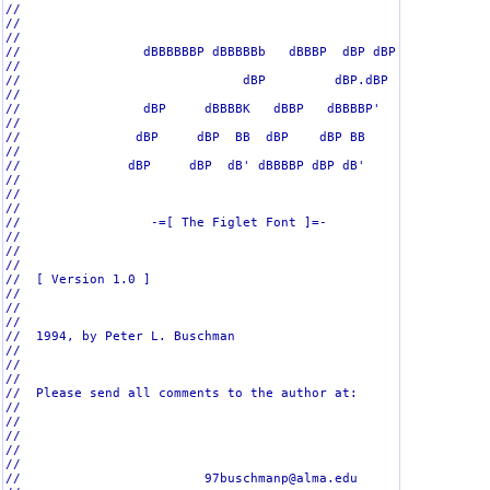
//

colossal
207
//                                                           
//

contrast
192
//                dBBBBBBP dBBBBBb   dBBBP  dBP dBP          
//

term
188
//                             dBP         dBP.dBP           
//

chunky
183
//                dBP     dBBBBK   dBBP   dBBBBP'            
//

3-d
181
//               dBP     dBP  BB  dBP    dBP BB              
//

//              dBP     dBP  dB' dBBBBP dBP dB'              
konto
181
//

//                                                           
slant
171
//

//                 -=[ The Figlet Font ]=-                   
fender
166
//

//                                                           
broadway
166
//

//  [ Version 1.0 ]                                          
wow
163
//

//                                                           
isometric3
159
//

//  1994, by Peter L. Buschman                               
linux
156
//

//                                                           
//

banner
156
//  Please send all comments to the author at:               
//

letters
154
//                                                           
//

decimal
153
//                                                           
//

isometric4
150
//                        97buschmanp@alma.edu               