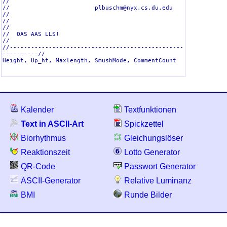
//

morse
149
//                        plbuschm@nyx.cs.du.edu             
//

shimrod
149
//                                                           
//

//  OAS AAS LLS!                                             
univers
148
//

//-------------------------------------------------
puffy
146
----------//

Height, Up_ht, Maxlength, SmushMode, CommentCount

fuzzy
144
bubble
143
hex
141
nancyj-fancy
141
Kalender
Textfunktionen
nancyj
141
Text in ASCII-Art
Spickzettel
ogre
139
Biorhythmus
Gleichungslöser
threepoint
138
Reaktionszeit
Lotto Generator
eftipiti
137
QR-Code
Passwort Generator
pepper
137
ASCII-Generator
Relative Luminanz
drpepper
136
BMI
Runde Bilder
italic
135
isometric1
135