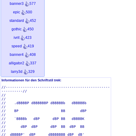
banner3
577
epic
500
standard
452
gothic
450
ivrit
423
speed
419
banner4
408
alligator2
337
larry3d
329
smkeyboard
313
Informationen für den Schriftstil
trek
:
//-------------------------------------------------
graffiti
312
----------//

//                                                           
dotmatrix
294
//

//    .dBBBBP dBBBBBBP dBBBBBb   dBBBBBb                     
sub-zero
249
//

//    BP                    BB       dBP                     
dosrebel
221
//

//    `BBBBb   dBP      dBP BB   dBBBBK                      
kontoslant
217
//

//       dBP  dBP      dBP  BB  dBP  BB                      
//

eftifont
208
//  dBBBBP'  dBP      dBBBBBBB dBP  dB'                      