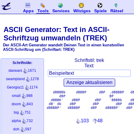
Apps
Tools
Services
Witziges
Spiele
Rätsel
ASCII Generator: Text in ASCII-
Schriftzug umwandeln (TREK)
Der ASCII-Art Generator wandelt Deinen Text in einen kunstvollen
ASCII-Schriftzug um (Schriftart: TREK)
Schriftstil:
trek
Schriftstile:
Text:
starwars
1671
swampland
1278
Georgia11
1174
    dBBBBb     dBBBP      dBP  .dBBBBP   dB
small
988
       dBP                     BP          
   dBBBK'    dBBP       dBP    `BBBBb    dB
  dB' db    dBP        dBP        dBP   dBP
doom
843
 dBBBBP'   dBBBBP     dBP    dBBBBP'   dBP 
big
751
103
48
alpha
732
doh
597