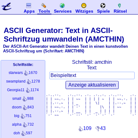
Apps
Tools
Services
Witziges
Spiele
Rätsel
ASCII Generator: Text in ASCII-
Schriftzug umwandeln (AMCTHIN)
Der ASCII-Art Generator wandelt Deinen Text in einen kunstvollen
ASCII-Schriftzug um (Schriftart: AMCTHIN)
Schriftstil:
amcthin
Schriftstile:
Text:
starwars
1670
swampland
1278
Georgia11
1174
.-..--.   .-..--. .-. .-..-. .-..--.   .-. 
small
988
| | ~~.-. | | ~~  | | | | ~  | | ~~.-. | | 
| |.--.~  | | _   | |  \|    | |.--.~  | | 
| | ~~.-. | |`-'  | |    |\  | | ~~    | | 
doom
843
| |.--.~  | | __  | |  _ | | | |       | | 
`-' ~~    `-'`--' `-' `-'`-' `-'       `-' 
big
751
alpha
732
109
43
doh
597