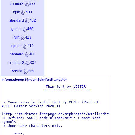
banner3
577
epic
500
standard
452
gothic
450
ivrit
423
speed
419
banner4
408
alligator2
337
larry3d
329
smkeyboard
313
Informationen für den Schriftstil
amcthin
:
                     Thin font by LESTER

graffiti
312
                    ======================

dotmatrix
294
-> Conversion to FigLet font by MEPH. (Part of 
sub-zero
249
ASCII Editor Service Pack I)

dosrebel
221
(http://studenten.freepage.de/meph/ascii/ascii/editor/_index.htm
-> Defined: ASCII code alphanumeric + most used 
kontoslant
217
symbols

-> Uppercase characters only.

eftifont
208
     .-~~-.
