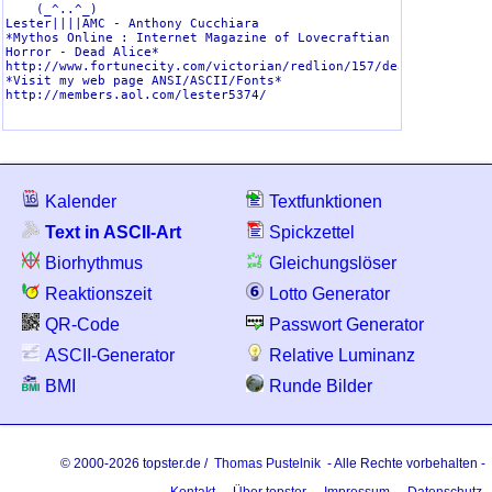
    (_^..^_)

colossal
207
Lester||||AMC - Anthony Cucchiara

*Mythos Online : Internet Magazine of Lovecraftian 
contrast
192
Horror - Dead Alice*

http://www.fortunecity.com/victorian/redlion/157/deadal.htm

term
188
*Visit my web page ANSI/ASCII/Fonts*

http://members.aol.com/lester5374/

chunky
183
3-d
181
konto
181
slant
171
Kalender
Textfunktionen
fender
166
Text in ASCII-Art
Spickzettel
broadway
166
Biorhythmus
Gleichungslöser
wow
163
Reaktionszeit
Lotto Generator
isometric3
159
QR-Code
Passwort Generator
linux
156
ASCII-Generator
Relative Luminanz
banner
156
BMI
Runde Bilder
letters
154
decimal
153
© 2000-2026 topster.de /
Thomas Pustelnik
- Alle Rechte vorbehalten -
isometric4
150