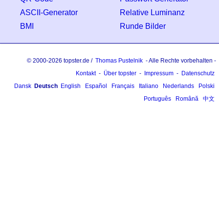
ASCII-Generator
Relative Luminanz
BMI
Runde Bilder
© 2000-2026 topster.de /
Thomas Pustelnik
- Alle Rechte vorbehalten -
Kontakt
-
Über
topster
-
Impressum
-
Datenschutz
Dansk
Deutsch
English
Español
Français
Italiano
Nederlands
Polski
Português
Română
中文