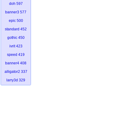
doh
597
banner3
577
epic
500
standard
452
gothic
450
ivrit
423
speed
419
banner4
408
alligator2
337
larry3d
329
smkeyboard
313
graffiti
312
dotmatrix
294
sub-zero
249
dosrebel
221
kontoslant
217