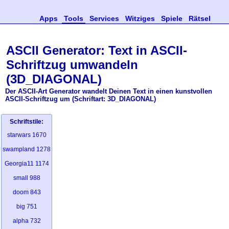
Apps
Tools
Services
Witziges
Spiele
Rätsel
ASCII Generator: Text in ASCII-
Schriftzug umwandeln
(3D_DIAGONAL)
Der ASCII-Art Generator wandelt Deinen Text in einen kunstvollen
ASCII-Schriftzug um (Schriftart: 3D_DIAGONAL)
Schriftstile:
starwars
1670
swampland
1278
Georgia11
1174
small
988
doom
843
big
751
alpha
732