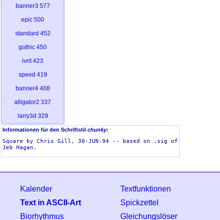
banner3
577
epic
500
standard
452
gothic
450
ivrit
423
speed
419
banner4
408
alligator2
337
larry3d
329
smkeyboard
313
Informationen für den Schriftstil
chunky
:
Square by Chris Gill, 30-JUN-94 -- based on .sig of 
graffiti
312
dotmatrix
294
sub-zero
249
dosrebel
221
Kalender
Textfunktionen
kontoslant
217
Text in ASCII-Art
Spickzettel
eftifont
208
Biorhythmus
Gleichungslöser