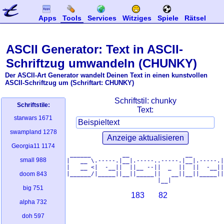
Apps
Tools
Services
Witziges
Spiele
Rätsel
ASCII Generator: Text in ASCII-
Schriftzug umwandeln (CHUNKY)
Der ASCII-Art Generator wandelt Deinen Text in einen kunstvollen
ASCII-Schriftzug um (Schriftart: CHUNKY)
Schriftstil:
chunky
Schriftstile:
Text:
starwars
1671
swampland
1278
Georgia11
1174
 ______         __                __         
small
988
|   __ \.-----.|__|.-----..-----.|__|.-----.|
|   __ <|  -__||  ||__ --||  _  ||  ||  -__||
|______/|_____||__||_____||   __||__||_____||
doom
843
big
751
183
82
alpha
732
doh
597