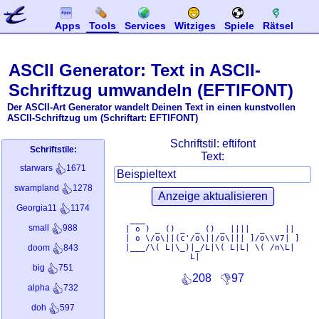
Apps
Tools
Services
Witziges
Spiele
Rätsel
ASCII Generator: Text in ASCII-
Schriftzug umwandeln (EFTIFONT)
Der ASCII-Art Generator wandelt Deinen Text in einen kunstvollen
ASCII-Schriftzug um (Schriftart: EFTIFONT)
Schriftstil:
eftifont
Schriftstile:
Text:
starwars
1671
swampland
1278
Georgia11
1174
 ___                               

small
988
| o ) _ () _  _ () _ ||||  _    || 

| o \/o\||(c'/o\||/o\||| ]/o\\V7| ]

|___/\( L|\_)|_/L|\( L|L| \( /n\L| 

doom
843
big
751
208
97
alpha
732
doh
597