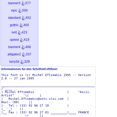
banner3
577
epic
500
standard
452
gothic
450
ivrit
423
speed
419
banner4
408
alligator2
337
larry3d
329
smkeyboard
313
Informationen für den Schriftstil
eftifont
:
This font is (c) Michel Eftimakis 1995 -- Version 
graffiti
312
2.0 -- 27 jan 1995

dotmatrix
294
____________________________________________________________   
/`____ 

sub-zero
249
| Michel Eftimakis                  |     "Ascii-
Artist"     '\/      |

dosrebel
221
|   Michel.Eftimakis@ustc.vlsi.com  |                  
Boo)- (00)     ||

kontoslant
217
|   Tel : (33) 92 96 27 19          |                       
(_`'_)    ||

eftifont
208
|__ Fax : (33) 92 96 27 01 _________|____ FRANCE 
___________ _!!_ ____||
