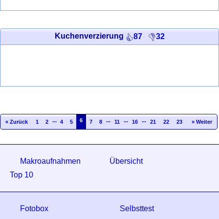
Kuchenverzierung
87
32
...
6
...
...
...
« Zurück
1
2
4
5
7
8
11
16
21
22
23
» Weiter
Makroaufnahmen
Übersicht
Top 10
Fotobox
Selbsttest