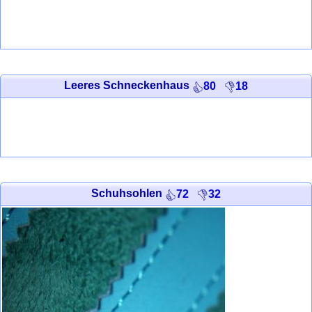
Leeres Schneckenhaus
80
18
Schuhsohlen
72
32