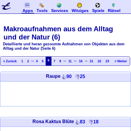
Apps
Tools
Services
Witziges
Spiele
Rätsel
Makroaufnahmen aus dem Alltag
und der Natur (6)
Detaillierte und heran gezoomte Aufnahmen von Objekten aus dem
Alltag und der Natur (Seite 6)
...
6
...
...
...
« Zurück
1
2
4
5
7
8
11
16
21
22
23
» Weiter
Raupe
90
25
Rosa Kaktus Blüte
83
18