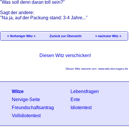
"Was soll denn daran toll sein?"
Sagt der andere:
"Na ja, auf der Packung stand: 3-4 Jahre..."
« Vorheriger Witz «
Zurück zur Übersicht
» nächster Witz »
Diesen Witz verschicken!
Dieser Witz stammt von:
www.witz-des-tages.de
Witze
Lebensfragen
Nervige-Seite
Ente
Freundschaftsantrag
Idiotentest
Vollidiotentest