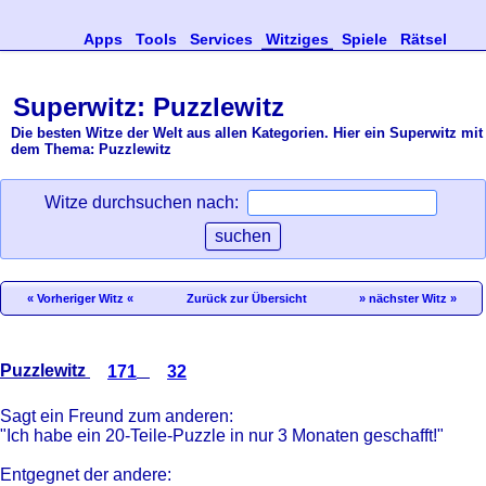
Apps
Tools
Services
Witziges
Spiele
Rätsel
Superwitz: Puzzlewitz
Die besten Witze der Welt aus allen Kategorien. Hier ein Superwitz mit
dem Thema: Puzzlewitz
Witze durchsuchen nach:
« Vorheriger Witz «
Zurück zur Übersicht
» nächster Witz »
Puzzlewitz
171
32
Sagt ein Freund zum anderen:
"Ich habe ein 20-Teile-Puzzle in nur 3 Monaten geschafft!"
Entgegnet der andere: